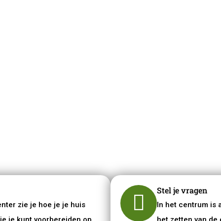
 en uw
en. Onze
lijke
helpen u
.
Stel je vragen
er zie je hoe je je huis
In het centrum is a
je je kunt voorbereiden op
het zetten van de 