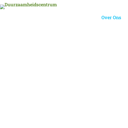
Over Ons
Home
over ons duurzaamheidscentrum
B
Duurzaamheid
Deventer, al 6 