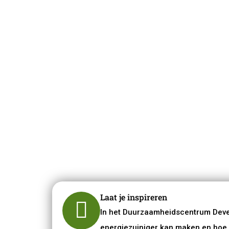
informatie
duurzame vrag
onafhanke
vrijwilligers 
gratis
Laat je inspireren
In het Duurzaamheidscentrum Devent
energiezuiniger kan maken en hoe 