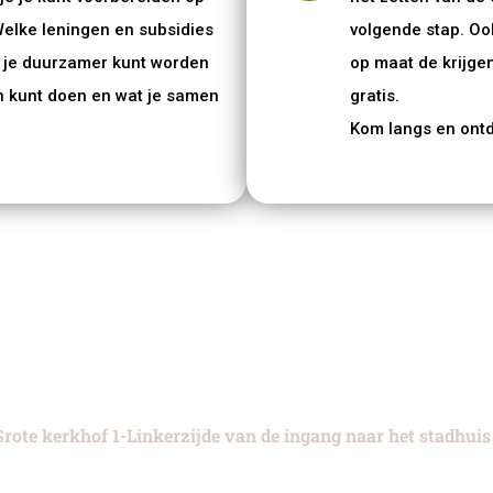
elke leningen en subsidies
volgende stap. Oo
e je duurzamer kunt worden
op maat de krijgen
uin kunt doen en wat je samen
gratis.
Kom langs en ontde
Het Duurzaamheidscentrum Deventer is geopend van
woensdag t/m zaterdag van 11.00 - 17.00.
rote kerkhof 1-Linkerzijde van de ingang naar het stadhuis 