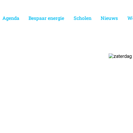
Agenda
Bespaar energie
Scholen
Nieuws
Wo
ezoek ons
scentrum
jaar voor